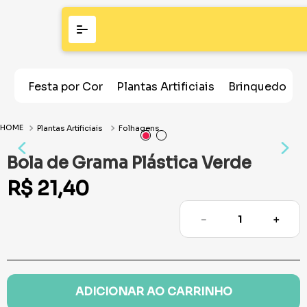
Festa por Cor
Plantas Artificiais
Brinquedos
Plantas Artificiais
Folhagens
Bola de Grama Plástica Verde
R$
21
,
40
－
＋
ADICIONAR AO CARRINHO