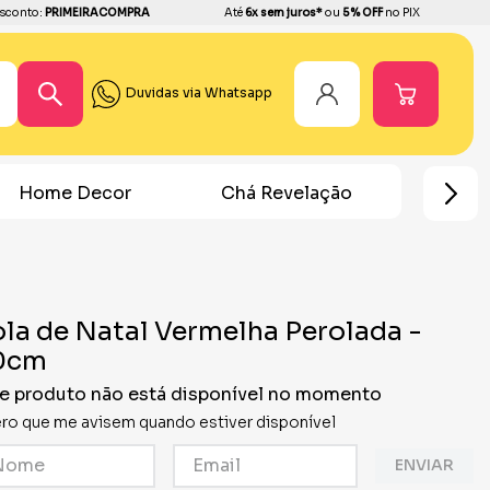
sconto:
PRIMEIRACOMPRA
Até
6x sem juros*
ou
5% OFF
no PIX
Duvidas via Whatsapp
Home Decor
Chá Revelação
Festa Ho
la de Natal Vermelha Perolada -
0cm
e produto não está disponível no momento
ro que me avisem quando estiver disponível
ENVIAR