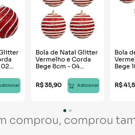
Glitter
Bola de Natal Glitter
Bola d
orda
Vermelho e Corda
Verme
 02
Bege 8cm - 04
Bege 1
unidades
unida
R$
35
,
90
R$
41
,
Adicionar
Adicionar
m comprou, comprou ta