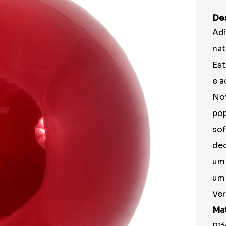
9
º
peruca
De
10
º
festa neon
Adi
nat
Est
e a
Nov
pop
sof
dec
um 
um 
Ver
Mat