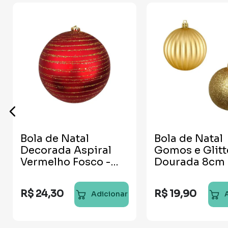
Bola de Natal
Bola de Natal
Decorada Aspiral
Gomos e Glitt
Vermelho Fosco -
Dourada 8cm 
15cm
unidades
R$
24
,
30
R$
19
,
90
Adicionar