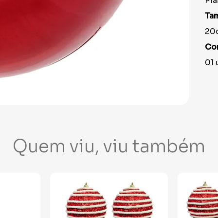
Plá
Ta
20
Co
01 
Quem viu, viu também