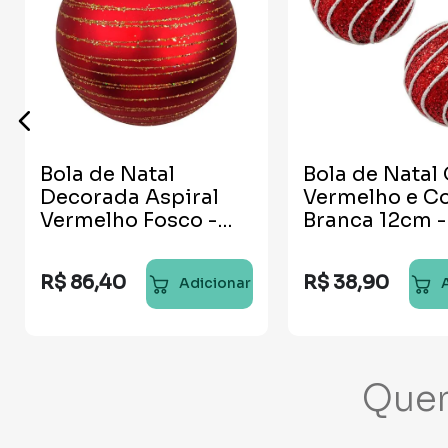
Bola de Natal
Bola de Natal 
Decorada Aspiral
Vermelho e C
Vermelho Fosco -
Branca 12cm -
25cm
unidades
R$
86
,
40
R$
38
,
90
Adicionar
Que