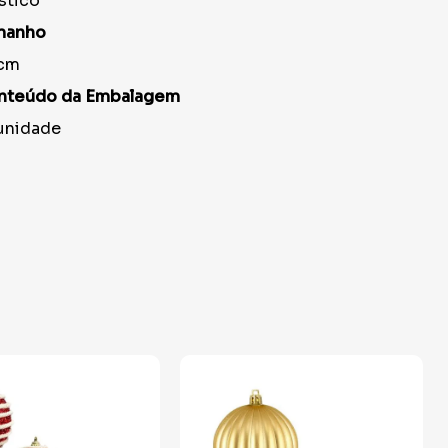
stico
manho
cm
nteúdo da Embalagem
unidade