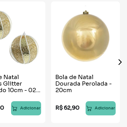
e Natal
Bola de Natal
Glitter
Dourada Perolada -
do 10cm - 02
20cm
des
90
R$
62
,
90
Adicionar
Adicionar