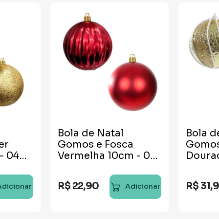
Bola de Natal
Bola d
er
Gomos e Fosca
Gomos 
- 04
Vermelha 10cm - 02
Doura
unidades
unida
R$
22
,
90
R$
31
,
Adicionar
Adicionar