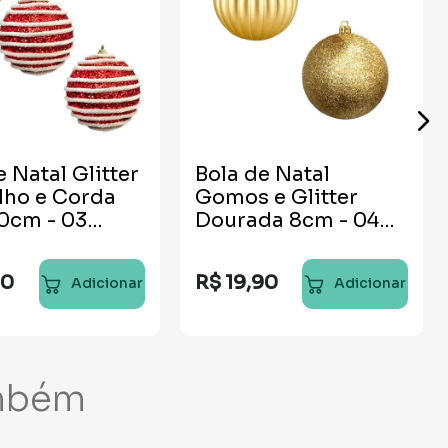
e Natal Glitter
Bola de Natal
lho e Corda
Gomos e Glitter
0cm - 03
Dourada 8cm - 04
des
unidades
50
R$
19
,
90
Adicionar
Adicionar
mbém