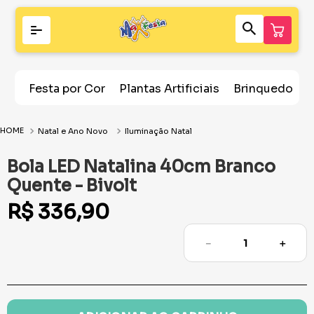
Festa por Cor
Plantas Artificiais
Brinquedos
Natal e Ano Novo
Iluminação Natal
Bola LED Natalina 40cm Branco
Quente - Bivolt
R$
336
,
90
－
＋