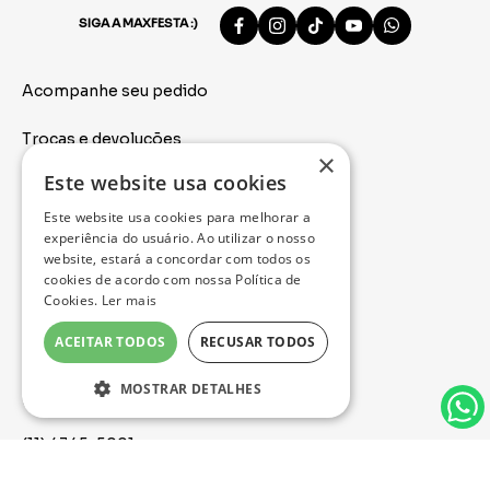
SIGA A MAXFESTA :)
Acompanhe seu pedido
Trocas e devoluções
×
Este website usa cookies
Politica de privacidade
Este website usa cookies para melhorar a
Formas de pagamento
experiência do usuário. Ao utilizar o nosso
website, estará a concordar com todos os
cookies de acordo com nossa Política de
Serviços de entrega
Cookies.
Ler mais
Nossa loja
ACEITAR TODOS
RECUSAR TODOS
Fale com a gente
MOSTRAR DETALHES
(11) 96581-2320
(11) 4345-5001
Atendemos de Segunda à Sexta das 09:00 às 18:30