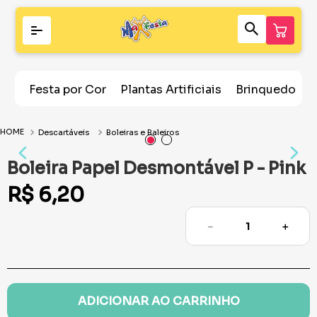
Festa por Cor
Plantas Artificiais
Brinquedos
Descartáveis
Boleiras e Baleiros
Boleira Papel Desmontável P - Pink
R$
6
,
20
－
＋
ADICIONAR AO CARRINHO