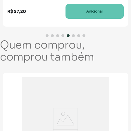
R$
27
,
20
Adicionar
Quem comprou,
comprou também