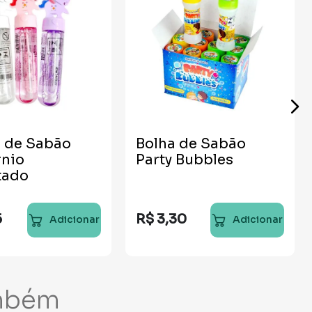
a de Sabão
Bolha de Sabão
rnio
Party Bubbles
tado
5
R$
3
,
30
Adicionar
Adicionar
mbém