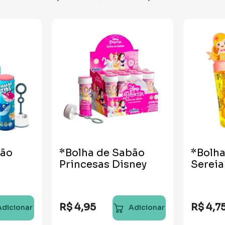
bão
*Bolha de Sabão
*Bolh
Princesas Disney
Sereia
R$
4
,
95
R$
4
,
7
Adicionar
Adicionar