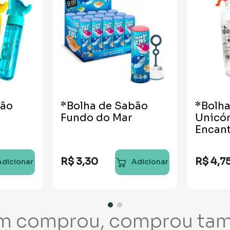
bão
*Bolha de Sabão
*Bolh
Fundo do Mar
Unicó
Encan
R$
3
,
30
R$
4
,
7
Adicionar
Adicionar
m comprou, comprou ta