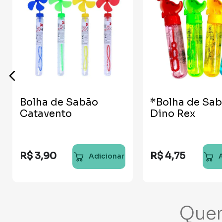
Bolha de Sabão
*Bolha de Sa
Catavento
Dino Rex
R$
3
,
90
R$
4
,
75
Adicionar
Que