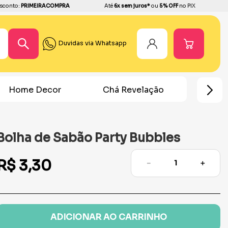
sconto:
PRIMEIRACOMPRA
Até
6x sem juros*
ou
5% OFF
no PIX
Duvidas via Whatsapp
Home Decor
Chá Revelação
Festa Ho
Bolha de Sabão Party Bubbles
R$
3
,
30
－
＋
ADICIONAR AO CARRINHO