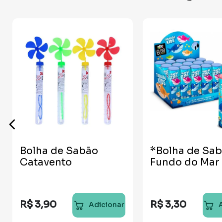
Bolha de Sabão
*Bolha de Sa
Catavento
Fundo do Mar
R$
3
,
90
R$
3
,
30
Adicionar