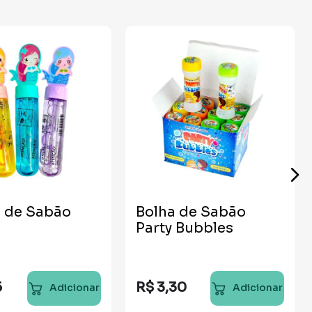
a de Sabão
Bolha de Sabão
Party Bubbles
5
R$
3
,
30
Adicionar
Adicionar