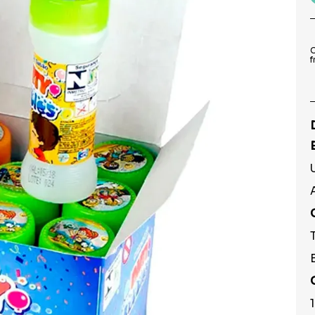
9
º
prato
10
º
copo