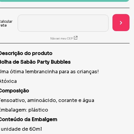
Não sei meu CEP
Descrição do produto
Bolha de Sabão Party Bubbles
Uma ótima lembrancinha para as crianças!
Atóxica
Composição
Tensoativo, aminoácido, corante e água
Embalagem: plástico
Conteúdo da Embalgem
1 unidade de 60ml