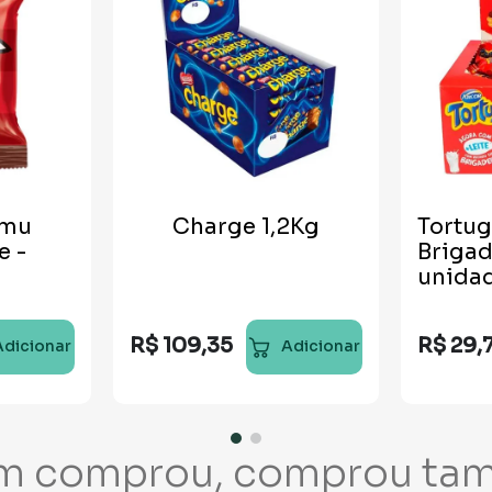
umu
Charge 1,2Kg
Tortug
e -
Brigad
unida
R$
109
,
35
R$
29
,
Adicionar
Adicionar
m comprou, comprou ta