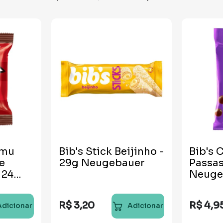
umu
Bib's Stick Beijinho -
Bib's 
e
29g Neugebauer
Passa
 24
Neuge
R$
3
,
20
R$
4
,
9
Adicionar
Adicionar