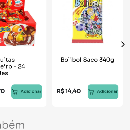
uitas
Bolibol Saco 340g
eiro - 24
des
70
R$
14
,
40
Adicionar
Adicionar
mbém