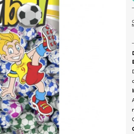
9
º
peruca
10
º
festa neon