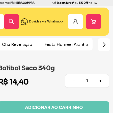
sconto:
PRIMEIRACOMPRA
Até
6x sem juros*
ou
5% OFF
no PIX
Duvidas via Whatsapp
Chá Revelação
Festa Homem Aranha
Fest
Bolibol Saco 340g
R$
14
,
40
－
＋
ADICIONAR AO CARRINHO