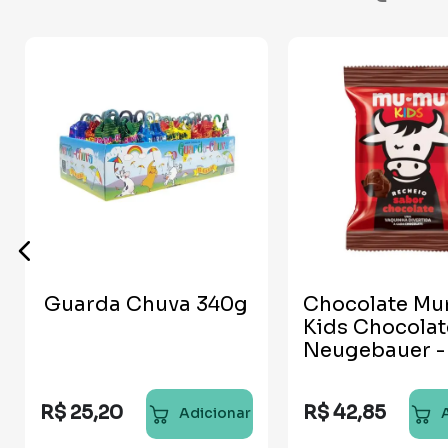
Guarda Chuva 340g
Chocolate M
Kids Chocolat
Neugebauer -
unidades
R$
25
,
20
R$
42
,
85
Adicionar