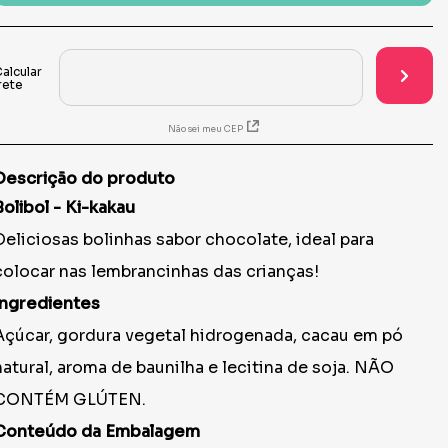
Não sei meu CEP
Descrição do produto
Bolibol - Ki-kakau
Deliciosas bolinhas sabor chocolate, ideal para
colocar nas lembrancinhas das crianças!
Ingredientes
Açúcar, gordura vegetal hidrogenada, cacau em pó
natural, aroma de baunilha e lecitina de soja. NÃO
CONTÉM GLÚTEN.
Conteúdo da Embalagem