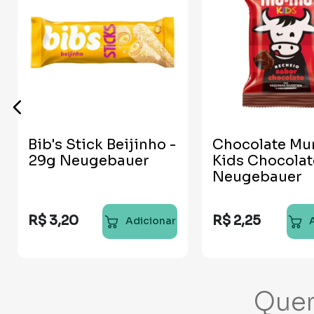
Bib's Stick Beijinho -
Chocolate M
29g Neugebauer
Kids Chocolat
Neugebauer
R$
3
,
20
R$
2
,
25
Adicionar
Que