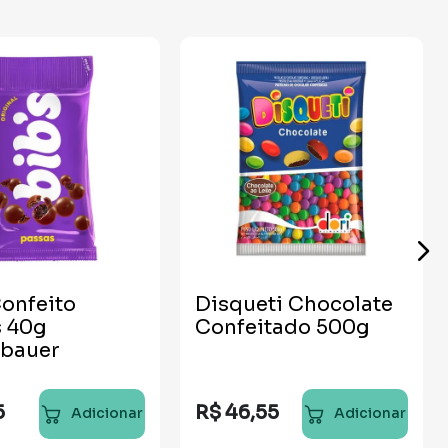
Confeito
Disqueti Chocolate
s 40g
Confeitado 500g
bauer
5
R$
46
,
55
Adicionar
Adicionar