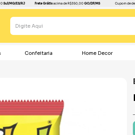
00
Sul/MG/ES/RJ
Frete Grátis
acima de R$350,00
GO/DF/MS
Cupom de de
Pesquisar...
TERMOS MAIS BUSCADOS
1
º
boleira
s
Confeitaria
Home Decor
2
º
balão
3
º
bandeja
4
º
dourado
5
º
dinossauro
6
º
copo papel
7
º
pirulito
8
º
toalha