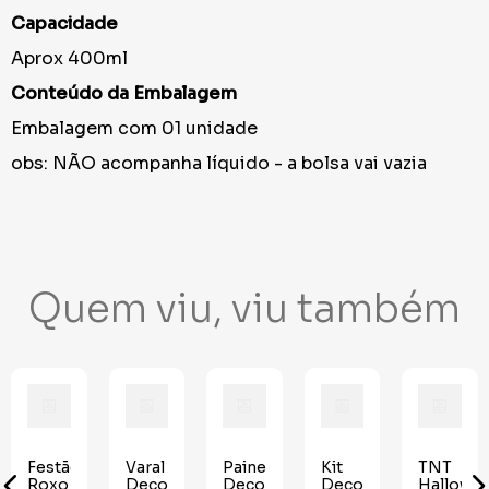
Capacidade
Aprox 400ml
Conteúdo da Embalagem
Embalagem com 01 unidade
obs: NÃO acompanha líquido - a bolsa vai vazia
Quem viu, viu também
Festão
Varal
Painel
Kit
TNT
o
Roxo
Decorativo
Decorativo
Decorativo
Hallowe