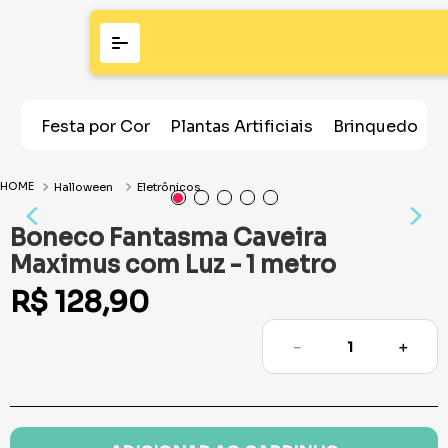
Festa por Cor
Plantas Artificiais
Brinquedos
Halloween
Eletrônicos
Boneco Fantasma Caveira
Maximus com Luz - 1 metro
R$
128
,
90
－
＋