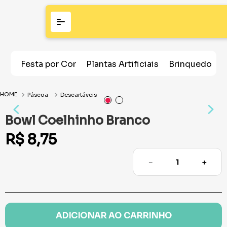
Festa por Cor
Plantas Artificiais
Brinquedos
Páscoa
Descartáveis
Bowl Coelhinho Branco
R$
8
,
75
－
＋
ADICIONAR AO CARRINHO