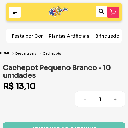
Festa por Cor
Plantas Artificiais
Brinquedos
Descartáveis
Cachepots
Cachepot Pequeno Branco - 10
unidades
R$
13
,
10
－
＋