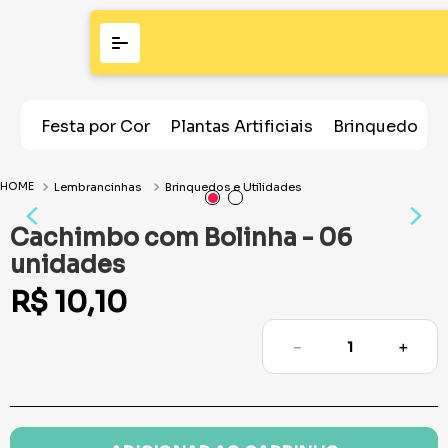
Festa por Cor
Plantas Artificiais
Brinquedos
Lembrancinhas
Brinquedos e Utilidades
Cachimbo com Bolinha - 06
unidades
R$
10
,
10
－
＋