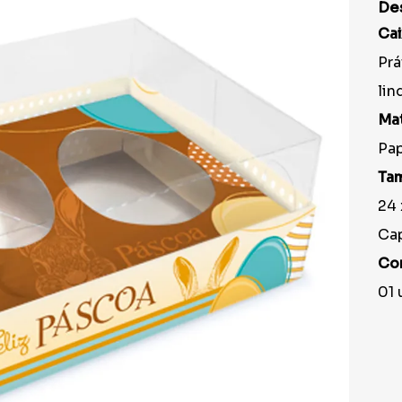
9
º
prato
De
10
º
copo
Cai
Prá
lin
Mat
Pap
Ta
24 
Cap
Co
01 