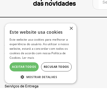
das novidades
×
Institucional
Minha Conta
Este website usa cookies
Este website usa cookies para melhorar a
Acompanhe seu Pedido
experiência do usuário. Ao utilizar o nosso
website, estará a concordar com todos os
cookies de acordo com nossa Política de
Trocas e Devoluções
Cookies.
Ler mais
Política de Privacidade
ACEITAR TODOS
RECUSAR TODOS
Formas de Pagamento
MOSTRAR DETALHES
Serviços de Entrega
Nossa Loja