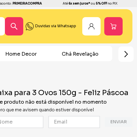
sconto:
PRIMEIRACOMPRA
Até
6x sem juros*
ou
5% OFF
no PIX
Duvidas via Whatsapp
Home Decor
Chá Revelação
Festa Ho
ixa para 3 Ovos 150g - Feliz Páscoa
e produto não está disponível no momento
ro que me avisem quando estiver disponível
ENVIAR