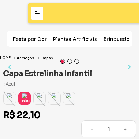
Festa por Cor
Plantas Artificiais
Brinquedos
Adereços
Capas
Capa Estrelinha Infantil
:
Azul
R$
22
,
10
－
＋