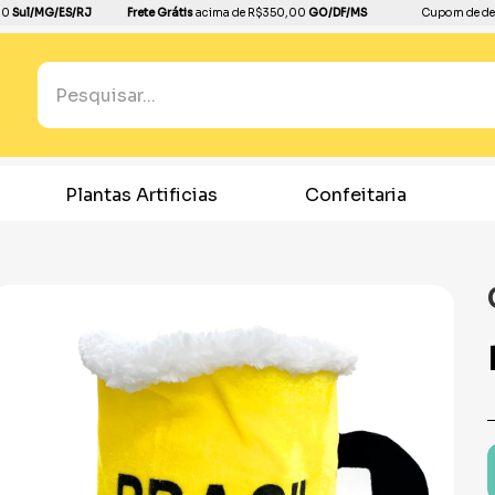
00
Sul/MG/ES/RJ
Frete Grátis
acima de R$350,00
GO/DF/MS
Cupom de de
Pesquisar...
TERMOS MAIS BUSCADOS
1
º
boleira
Plantas Artificias
Confeitaria
2
º
bandeja
3
º
balão
4
º
dinossauro
5
º
dourado
6
º
festa neon
7
º
toalha
8
º
copo papel