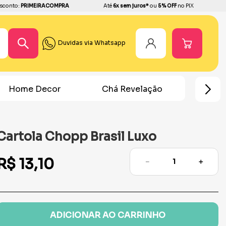
sconto:
PRIMEIRACOMPRA
Até
6x sem juros*
ou
5% OFF
no PIX
Duvidas via Whatsapp
Home Decor
Chá Revelação
Festa Ho
Cartola Chopp Brasil Luxo
R$
13
,
10
－
＋
ADICIONAR AO CARRINHO