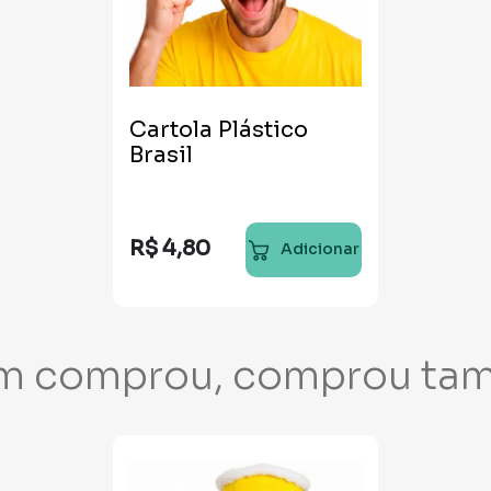
Cartola Plástico
Brasil
R$
4
,
80
Adicionar
m comprou, comprou ta