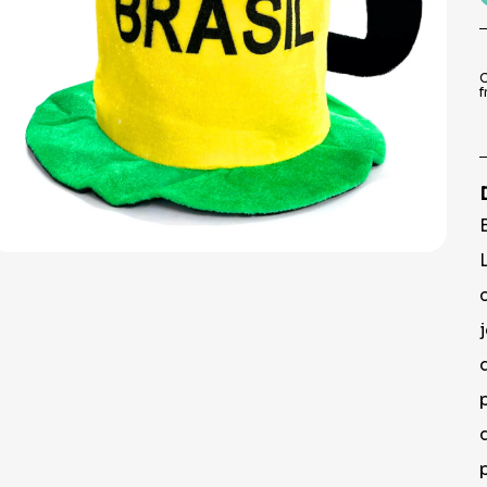
9
º
prato
10
º
copo