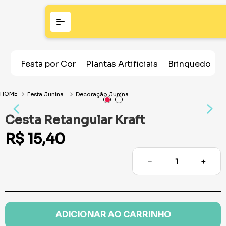
Festa por Cor
Plantas Artificiais
Brinquedos
Festa Junina
Decoração Junina
Cesta Retangular Kraft
R$
15
,
40
－
＋
ADICIONAR AO CARRINHO