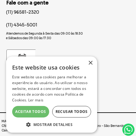
Fale com a gente
(11) 96581-2320
(11) 4345-5001
Atendemos de Segunda à Sexta das 09:00 às 18:30
e Sábados das 09:00 às 17:30
×
Este website usa cookies
Este website usa cookies para melhorar a
experiência do usuário. Ao utilizar o nosso
website, estará a concordar com todos os
cookies de acordo com nossa Política de
Cookies.
Ler mais
ACEITAR TODOS
RECUSAR TODOS
MAXFESTA | É FESTA O ANO TODO! © 2025
MOSTRAR DETALHES
CNPJ: 00.655.657/0001-97. Rua Marechal Deodoro, 2431, Centro - São Bernardo do
Campo / SP - CEP: 09710-193