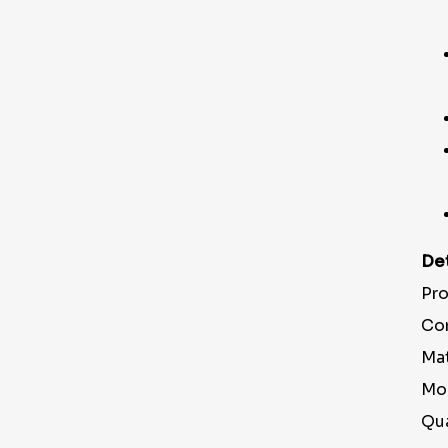
Det
Pro
Cor
Mat
Mod
Qua