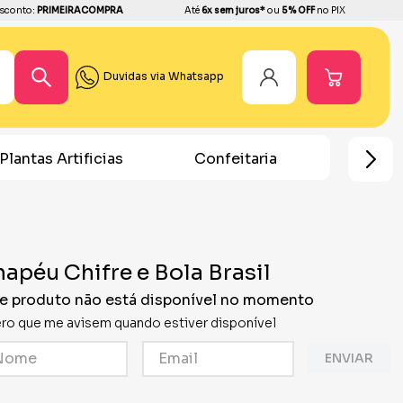
sconto:
PRIMEIRACOMPRA
Até
6x sem juros*
ou
5% OFF
no PIX
Duvidas via Whatsapp
Plantas Artificias
Confeitaria
Home
apéu Chifre e Bola Brasil
e produto não está disponível no momento
ro que me avisem quando estiver disponível
ENVIAR