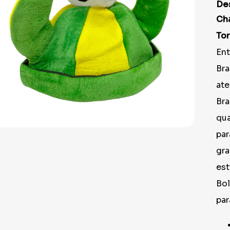
9
º
peruca
De
10
º
festa neon
Cha
Tor
Ent
Bra
ate
Bra
qua
par
gra
est
Bol
par