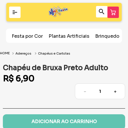
Festa por Cor
Plantas Artificiais
Brinquedos
Adereços
Chapéus e Cartolas
Chapéu de Bruxa Preto Adulto
R$
6
,
90
－
＋
ADICIONAR AO CARRINHO