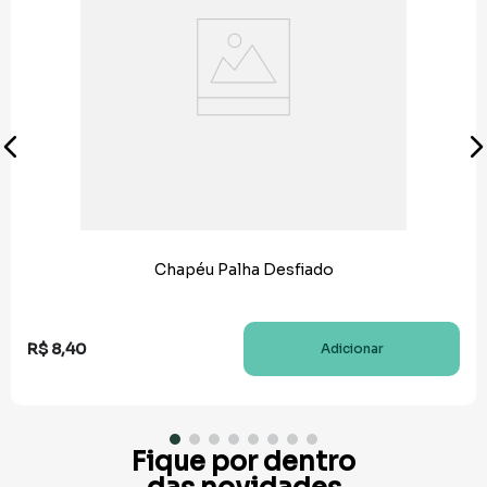
Chapéu Palha Desfiado
R$
8
,
40
Adicionar
Fique por dentro