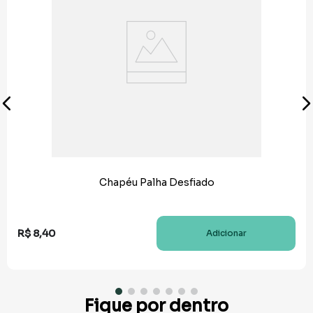
Chapéu Palha Desfiado
R$
8
,
40
Adicionar
Fique por dentro