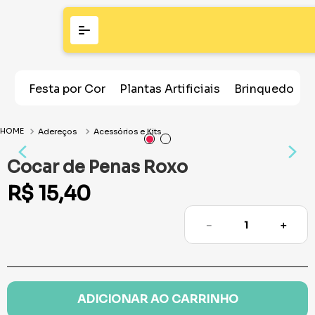
Festa por Cor
Plantas Artificiais
Brinquedos
Adereços
Acessórios e Kits
Cocar de Penas Roxo
R$
15
,
40
－
＋
ADICIONAR AO CARRINHO