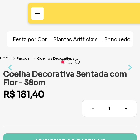
Festa por Cor
Plantas Artificiais
Brinquedos
Páscoa
Coelhos Decorativos
Coelha Decorativa Sentada com
Flor - 38cm
R$
181
,
40
－
＋