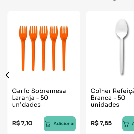
Garfo Sobremesa
Colher Refeiç
Laranja - 50
Branca - 50
unidades
unidades
R$
7
,
10
R$
7
,
65
Adicionar