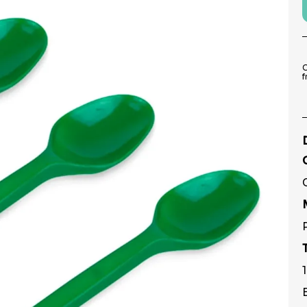
9
º
prato
10
º
copo