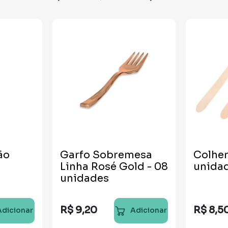
ão
Garfo Sobremesa
Colher
Linha Rosé Gold - 08
unida
unidades
R$
9
,
20
R$
8
,
5
Adicionar
Adicionar