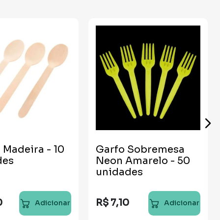
 Madeira - 10
Garfo Sobremesa
des
Neon Amarelo - 50
unidades
0
R$
7
,
10
Adicionar
Adicionar