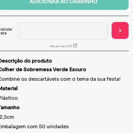
ADICIONAR AO CARRINHO
Não sei meu CEP
Descrição do produto
Colher de Sobremesa Verde Escuro
Combine os descartáveis com o tema da sua festa!
Material
Plástico
Tamanho
12,5cm
Embalagem com 50 unidades