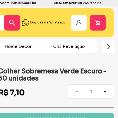
sconto:
PRIMEIRACOMPRA
Até
6x sem juros*
ou
5% OFF
no PIX
Duvidas via Whatsapp
Home Decor
Chá Revelação
Festa Ho
Colher Sobremesa Verde Escuro -
50 unidades
R$
7
,
10
－
＋