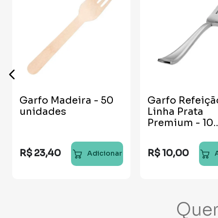
Garfo Madeira - 50
Garfo Refeiçã
unidades
Linha Prata
Premium - 10
unidades
R$
23
,
40
R$
10
,
00
Adicionar
Que