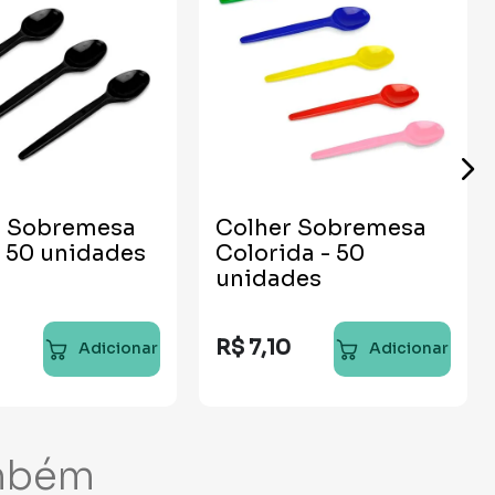
r Sobremesa
Colher Sobremesa
- 50 unidades
Colorida - 50
unidades
0
R$
7
,
10
Adicionar
Adicionar
mbém