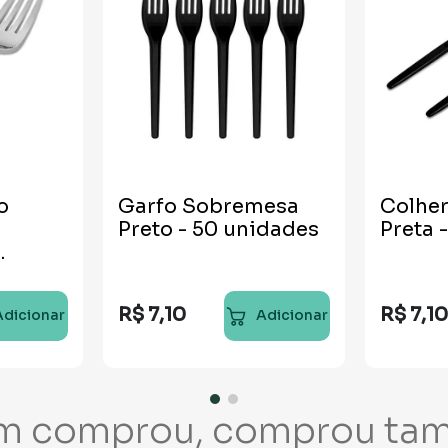
o
Garfo Sobremesa
Colhe
Preto - 50 unidades
Preta 
R$
7
,
10
R$
7
,
1
Adicionar
Adicionar
m comprou, comprou ta