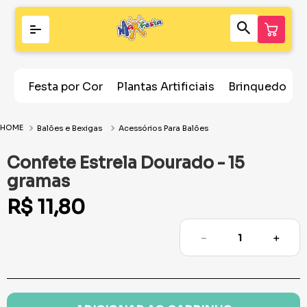
Festa por Cor
Plantas Artificiais
Brinquedos
Balões e Bexigas
Acessórios Para Balões
Confete Estrela Dourado - 15
gramas
R$
11
,
80
－
＋