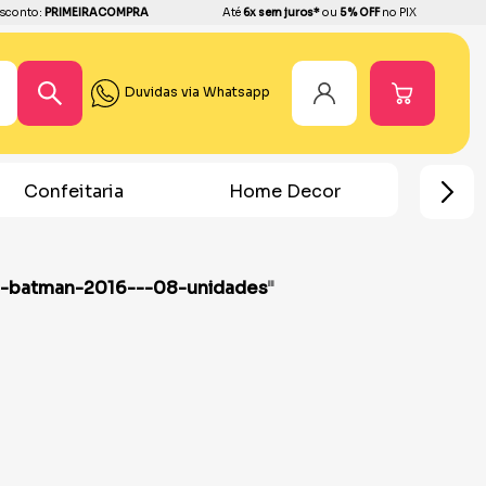
sconto:
PRIMEIRACOMPRA
Até
6x sem juros*
ou
5% OFF
no PIX
Duvidas via Whatsapp
Confeitaria
Home Decor
Chá R
e-batman-2016---08-unidades
"