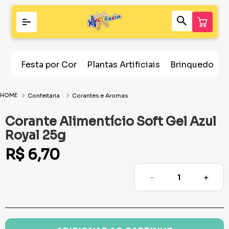
Festa por Cor
Plantas Artificiais
Brinquedos
Confeitaria
Corantes e Aromas
Corante Alimentício Soft Gel Azul
Royal 25g
R$
6
,
70
－
＋