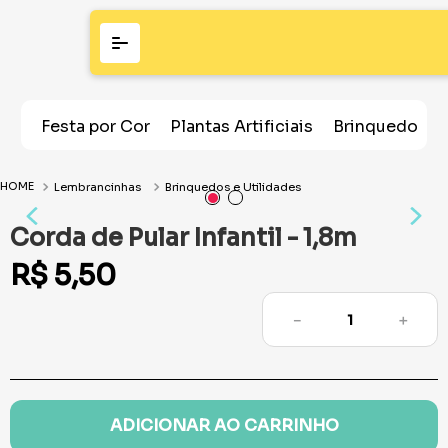
Festa por Cor
Plantas Artificiais
Brinquedos
Lembrancinhas
Brinquedos e Utilidades
Corda de Pular Infantil - 1,8m
R$
5
,
50
－
＋
ADICIONAR AO CARRINHO