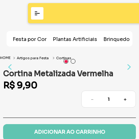
Festa por Cor
Plantas Artificiais
Brinquedos
Artigos para Festa
Cortinas
Cortina Metalizada Vermelha
R$
9
,
90
－
＋
ADICIONAR AO CARRINHO