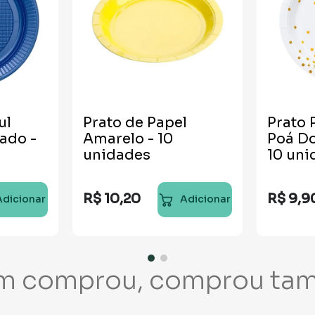
ul
Prato de Papel
Prato 
ado -
Amarelo - 10
Poá D
unidades
10 uni
R$
10
,
20
R$
9
,
9
Adicionar
Adicionar
m comprou, comprou ta