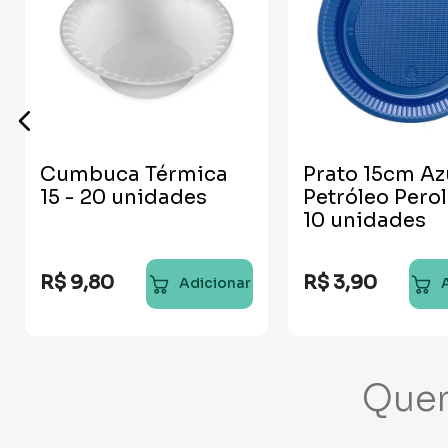
Cumbuca Térmica
Prato 15cm Az
15 - 20 unidades
Petróleo Perol
10 unidades
R$
9
,
80
R$
3
,
90
Adicionar
Que