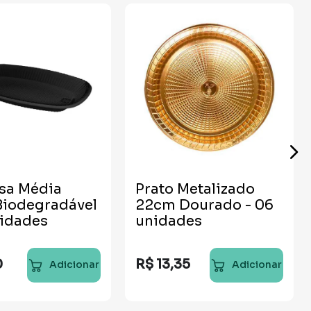
sa Média
Prato Metalizado
Biodegradável
22cm Dourado - 06
nidades
unidades
0
R$
13
,
35
Adicionar
Adicionar