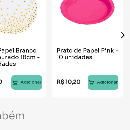
Papel Branco
Prato de Papel Pink -
ourado 18cm -
10 unidades
dades
0
R$
10
,
20
Adicionar
Adicionar
mbém