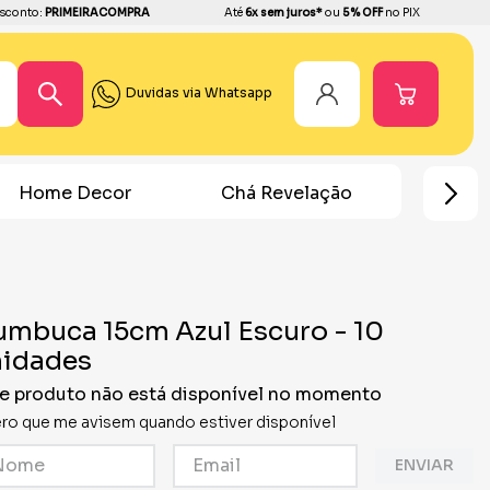
sconto:
PRIMEIRACOMPRA
Até
6x sem juros*
ou
5% OFF
no PIX
Duvidas via Whatsapp
Home Decor
Chá Revelação
Festa Ho
mbuca 15cm Azul Escuro - 10
nidades
e produto não está disponível no momento
ro que me avisem quando estiver disponível
ENVIAR