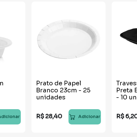
m
Prato de Papel
Traves
Branco 23cm - 25
Preta 
unidades
- 10 u
R$
28
,
40
R$
6
,
2
Adicionar
Adicionar