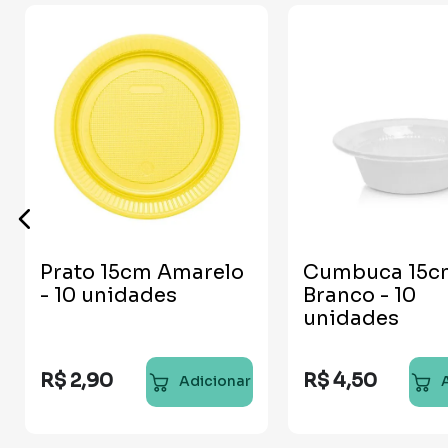
Prato 15cm Amarelo
Cumbuca 15c
- 10 unidades
Branco - 10
unidades
R$
2
,
90
R$
4
,
50
Adicionar