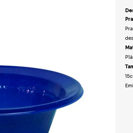
9
º
prato
De
10
º
copo
Pra
Pra
des
Mat
Plá
Ta
15
Em