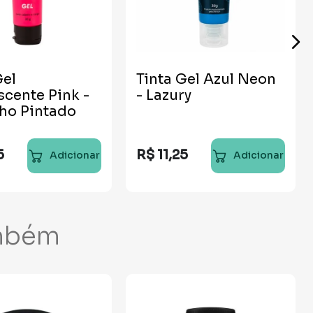
Gel
Tinta Gel Azul Neon
scente Pink -
- Lazury
ho Pintado
5
R$
11
,
25
Adicionar
Adicionar
mbém