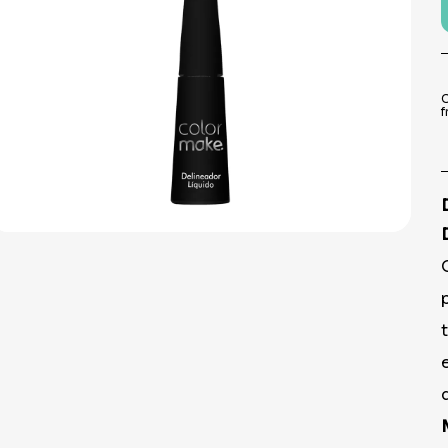
9
º
prato
10
º
boleiras