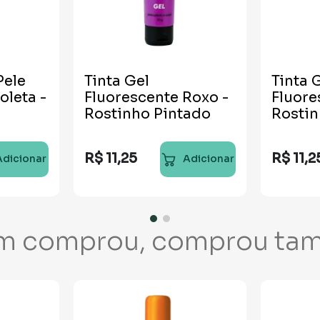
Pele
Tinta Gel
Tinta 
oleta -
Fluorescente Roxo -
Fluore
Rostinho Pintado
Rostin
R$
11
,
25
R$
11
,
2
Adicionar
Adicionar
m comprou, comprou ta