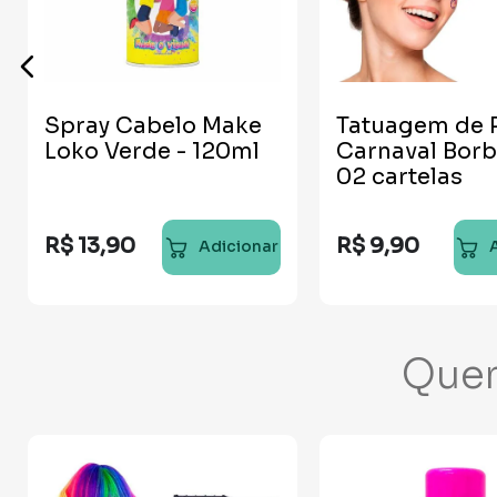
Spray Cabelo Make
Tatuagem de 
Loko Verde - 120ml
Carnaval Borb
02 cartelas
R$
13
,
90
R$
9
,
90
Adicionar
Que