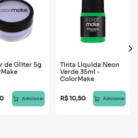
r de Gliter 5g
Tinta Líquida Neon
orMake
Verde 35ml -
ColorMake
0
R$
10
,
50
Adicionar
Adicionar