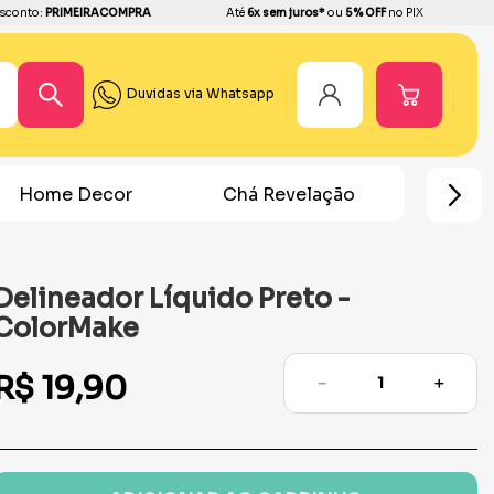
sconto:
PRIMEIRACOMPRA
Até
6x sem juros*
ou
5% OFF
no PIX
Duvidas via Whatsapp
Home Decor
Chá Revelação
Festa Ho
Delineador Líquido Preto -
ColorMake
R$
19
,
90
－
＋