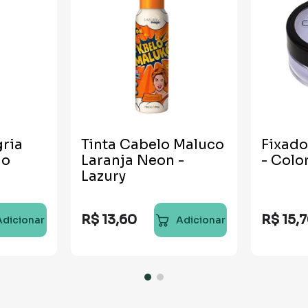
gria
Tinta Cabelo Maluco
Fixado
lo
Laranja Neon -
- Col
Lazury
R$
13
,
60
R$
15
,
7
Adicionar
Adicionar