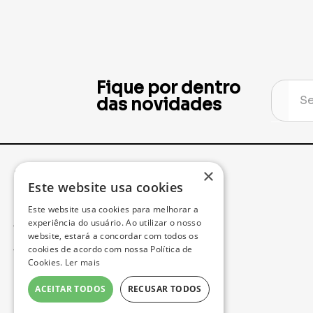
Fique por dentro
das novidades
×
Institucional
Minha Conta
Este website usa cookies
Este website usa cookies para melhorar a
Acompanhe seu Pedido
experiência do usuário. Ao utilizar o nosso
website, estará a concordar com todos os
cookies de acordo com nossa Política de
Trocas e Devoluções
Cookies.
Ler mais
Política de Privacidade
ACEITAR TODOS
RECUSAR TODOS