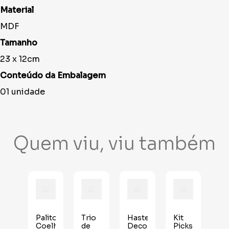
Material
MDF
Tamanho
23 x 12cm
Conteúdo da Embalagem
01 unidade
Quem viu, viu também
Palito
Trio
Haste
Kit
Coelhos
de
Decorativa
Picks