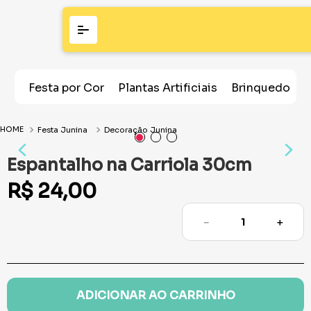
Festa por Cor
Plantas Artificiais
Brinquedos
Festa Junina
Decoração Junina
Espantalho na Carriola 30cm
R$
24
,
00
－
＋
ADICIONAR AO CARRINHO