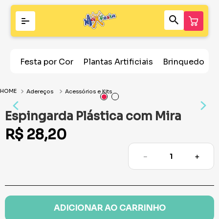
Festa por Cor
Plantas Artificiais
Brinquedos
Adereços
Acessórios e Kits
Espingarda Plástica com Mira
R$
28
,
20
－
＋
ADICIONAR AO CARRINHO