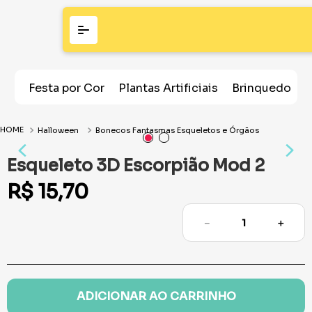
Festa por Cor
Plantas Artificiais
Brinquedos
Halloween
Bonecos Fantasmas Esqueletos e Órgãos
Esqueleto 3D Escorpião Mod 2
R$
15
,
70
－
＋
ADICIONAR AO CARRINHO