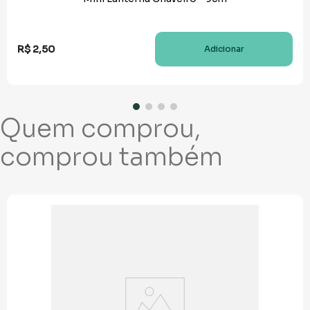
R$
2
,
50
Adicionar
Quem comprou,
comprou também