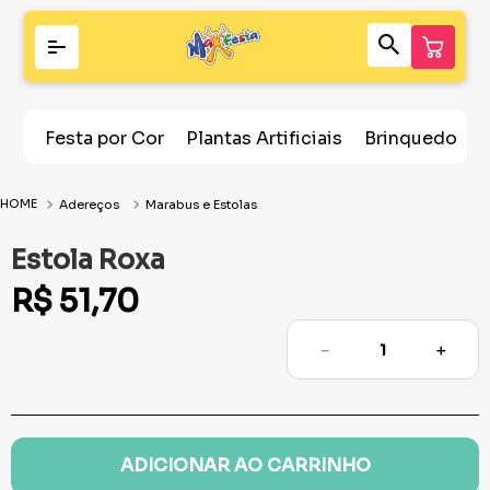
Festa por Cor
Plantas Artificiais
Brinquedos
Adereços
Marabus e Estolas
Estola Roxa
R$
51
,
70
－
＋
ADICIONAR AO CARRINHO