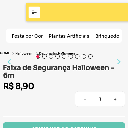
Festa por Cor
Plantas Artificiais
Brinquedos
Halloween
Decoração Halloween
Faixa de Segurança Halloween -
6m
R$
8
,
90
－
＋