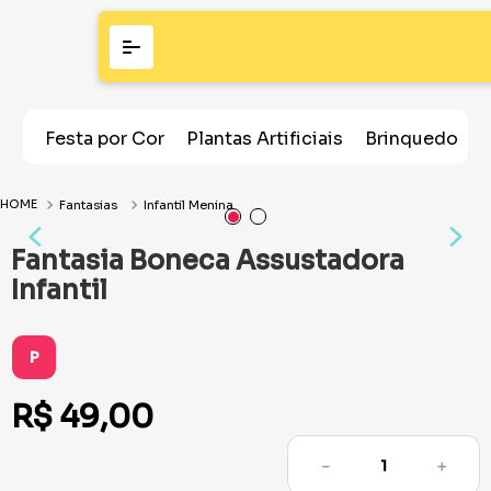
Festa por Cor
Plantas Artificiais
Brinquedos
Fantasias
Infantil Menina
Fantasia Boneca Assustadora
Infantil
P
R$
49
,
00
－
＋