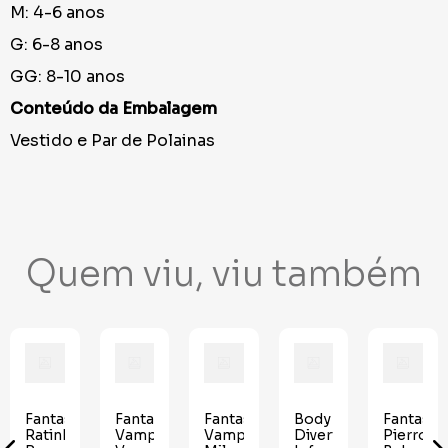
M: 4-6 anos
G: 6-8 anos
GG: 8-10 anos
Conteúdo da Embalagem
Vestido e Par de Polainas
Quem viu, viu também
inha
Fantasia
Fantasia
Fantasia
Body
Fantasia
Ratinha
Vampira
Vampira
Divertidamente
Pierrotz