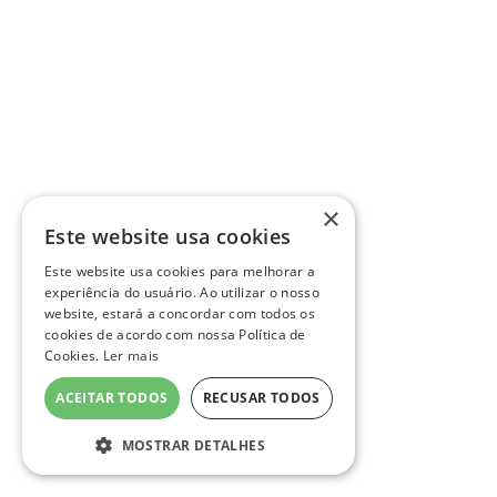
×
Este website usa cookies
Este website usa cookies para melhorar a
experiência do usuário. Ao utilizar o nosso
website, estará a concordar com todos os
cookies de acordo com nossa Política de
Cookies.
Ler mais
ACEITAR TODOS
RECUSAR TODOS
MOSTRAR DETALHES