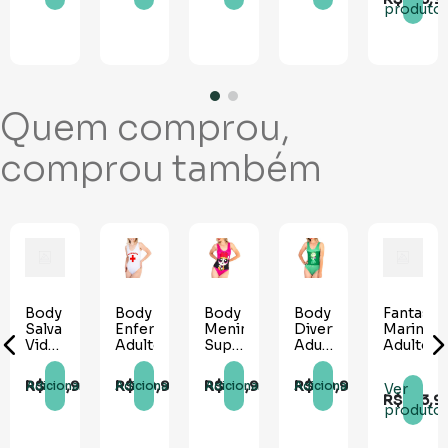
Óculos
produto
e
Lenço
Quem comprou,
comprou também
Body
Body
Body
Body
Fantasia
Salva
Enfermeira
Meninas
Divertidamente
Marinhei
Vidas
Adulto
Super
Adulto
Adulto
Adulto
Poderosas
-
0
Adulto
Nojinho
R$
49
,
90
R$
49
,
90
R$
49
,
90
R$
49
,
90
Adicionar
Adicionar
Adicionar
Adicionar
Ver
-
R$
133
,
9
Florzinha
produto