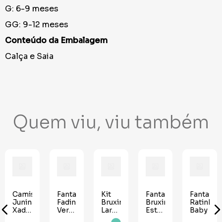
G: 6-9 meses
GG: 9-12 meses
Conteúdo da Embalagem
Calça e Saia
Quem viu, viu também
e
Camisa
Fantasia
Kit
Fantasia
Fantasia
Junina
Fadinha
Bruxinha
Bruxinha
Ratinha
Xadrez
Verde
Laranja
Esther
Baby
Flanela
com
-
Baby