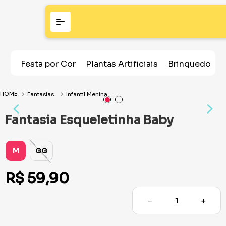
Festa por Cor
Plantas Artificiais
Brinquedos
Fantasias
Infantil Menina
Fantasia Esqueletinha Baby
M
GG
R$
59
,
90
－
＋