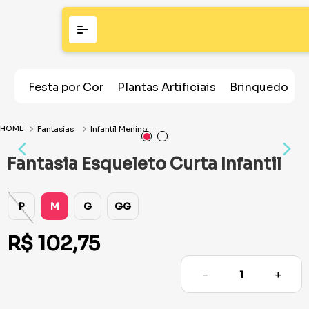
Festa por Cor
Plantas Artificiais
Brinquedos
Fantasias
Infantil Menino
Fantasia Esqueleto Curta Infantil
P
M
G
GG
R$
102
,
75
－
＋