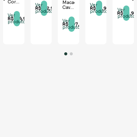
Ver
Ver
Ver
Ver
Ver
R$
154
,
90
R$
132
,
90
R$
207
,
90
R$
77
,
90
R$
29
,
9
produto
produto
produto
produto
produto