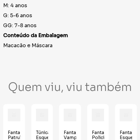
M: 4 anos
G: 5-6 anos
GG: 7-8 anos
Conteúdo da Embalagem
Macacão e Máscara
Quem viu, viu também
Fantasia
Túnica
Fantasia
Fantasia
Fantasia
Patrulha
Esqueleto
Vampirinho
Policial
Esquelet