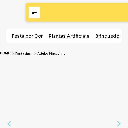
Festa por Cor
Plantas Artificiais
Brinquedos
Fantasias
Adulto Masculino