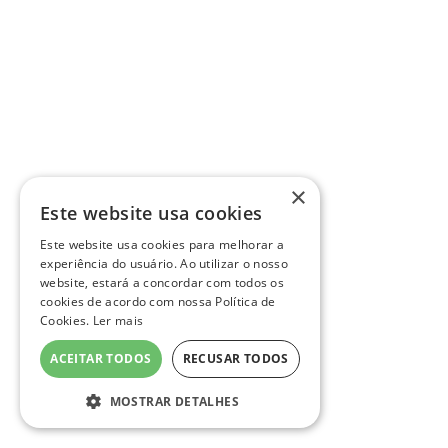
×
Este website usa cookies
Este website usa cookies para melhorar a
experiência do usuário. Ao utilizar o nosso
website, estará a concordar com todos os
cookies de acordo com nossa Política de
Cookies.
Ler mais
ACEITAR TODOS
RECUSAR TODOS
MOSTRAR DETALHES