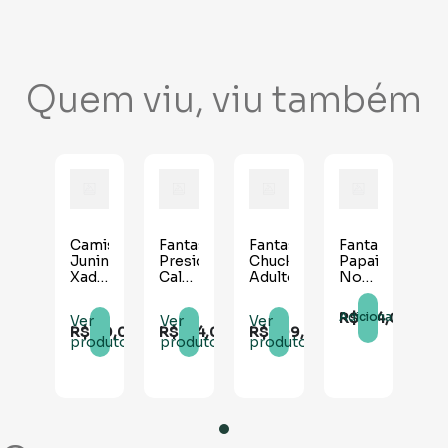
Quem viu, viu também
Camisa
Fantasia
Fantasia
Fantasia
Junina
Presidiário
Chucky
Papai
Xadrez
Calça
Adulto
Noel
Flanela
Adulto
Adulto
Masculina
R$
154
,
00
Adicionar
Ver
Ver
Ver
Adulto
R$
90
,
00
R$
164
,
00
R$
299
,
90
produto
produto
produto