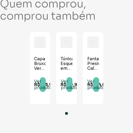
Quem comprou,
comprou também
Capa
Túnica
Fantasia
Bruxo
Esqueleto
Presidiário
Vermelho
em
Calça
Unissex
Chamas
Adulto
Adulto
Adulto
Ver
Ver
Ver
R$
185
,
90
R$
99
,
90
R$
164
,
00
produto
produto
produto