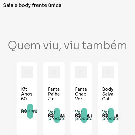
Saia e body frente única
Quem viu, viu também
Kit
Fantasia
Fantasia
Body
Anos
Palhaça
Chapeuzinho
Salva
60
Jujuba
Vermelho
Gatos
Preto
Adulto
Adulto
Adulto
-
R$
56
,
00
Adicionar
Ver
Ver
Ver
Saia
R$
158
,
80
R$
169
,
80
R$
54
,
90
e
produto
produto
produto
Lenço