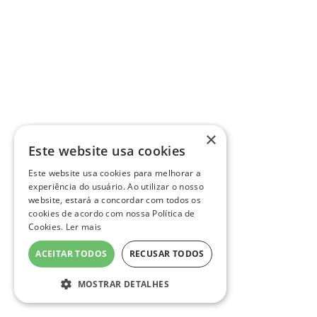
×
Este website usa cookies
Este website usa cookies para melhorar a
experiência do usuário. Ao utilizar o nosso
website, estará a concordar com todos os
cookies de acordo com nossa Política de
Cookies.
Ler mais
ACEITAR TODOS
RECUSAR TODOS
MOSTRAR DETALHES