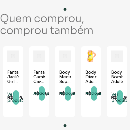
Quem comprou,
comprou também
Fantasia
Fantasia
Body
Body
Body
Jack's
Camiseta
Meninas
Divertidamente
Bombeir
Girlfriend
Caveira
Super
Adulto
Adulto
Adulto
Gestante
Poderosas
-
Adulto
Adulto
Alegria
R$
119
,
80
R$
49
,
90
R$
49
,
90
Adicionar
Adicionar
Adicionar
Ver
Ver
-
R$
204
,
80
R$
54
,
9
Lindinha
produto
produto