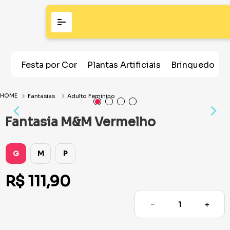
Festa por Cor
Plantas Artificiais
Brinquedos
Fantasias
Adulto Feminino
Fantasia M&M Vermelho
G
M
P
R$
111
,
90
－
＋