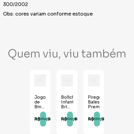
300/2002
Obs: cores variam conforme estoque
Quem viu, viu também
Jogo
Boliche
Firegun
de
Infantil
Balestra
Bingo
Brinquedo
Premium
- 48
Divertido
cartelas
R$
46
,
90
R$
36
,
60
R$
49
,
90
Adicionar
Adicionar
Adicionar