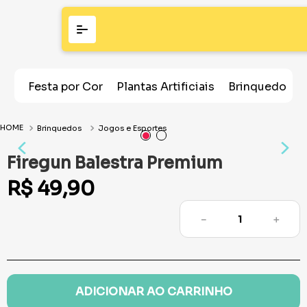
Festa por Cor
Plantas Artificiais
Brinquedos
Brinquedos
Jogos e Esportes
Firegun Balestra Premium
R$
49
,
90
－
＋
ADICIONAR AO CARRINHO