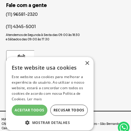
Fale com a gente
(11) 96581-2320
(11) 4345-5001
Atendemos de Segunda à Sexta das 09:00 às 18:30
e Sábados das 09:00 às 17:30
×
Este website usa cookies
Este website usa cookies para melhorar a
experiência do usuário. Ao utilizar o nosso
website, estará a concordar com todos os
cookies de acordo com nossa Política de
Cookies.
Ler mais
ACEITAR TODOS
RECUSAR TODOS
MAXFESTA | É FESTA O ANO TODO! © 2025
MOSTRAR DETALHES
CNPJ: 00.655.657/0001-97. Rua Marechal Deodoro, 2431, Centro - São Bernardo do
Campo / SP - CEP: 09710-193