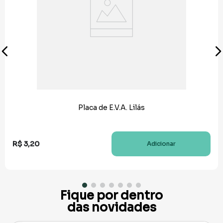
Placa de E.V.A. Lilás
R$
3
,
20
Adicionar
Fique por dentro
das novidades