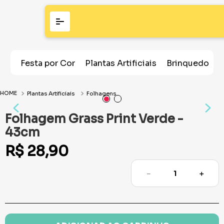
Festa por Cor
Plantas Artificiais
Brinquedos
Plantas Artificiais
Folhagens
Folhagem Grass Print Verde -
43cm
R$
28
,
90
－
＋