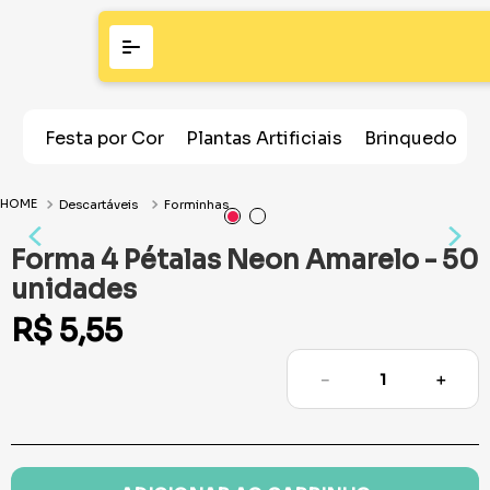
Festa por Cor
Plantas Artificiais
Brinquedos
Descartáveis
Forminhas
Forma 4 Pétalas Neon Amarelo - 50
unidades
R$
5
,
55
－
＋