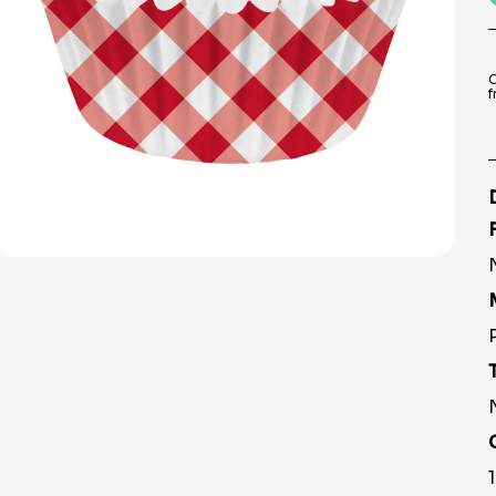
9
º
pirulito
10
º
toalha