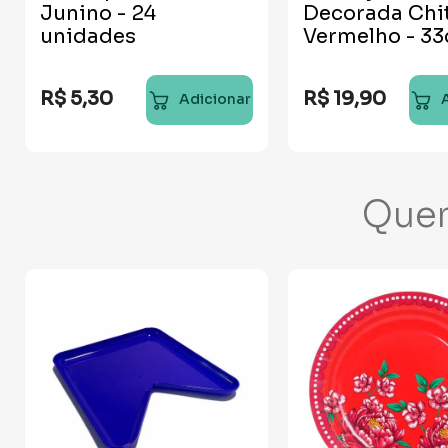
Junino - 24
Decorada Chi
unidades
Vermelho - 3
R$
5
,
30
R$
19
,
90
Adicionar
Que