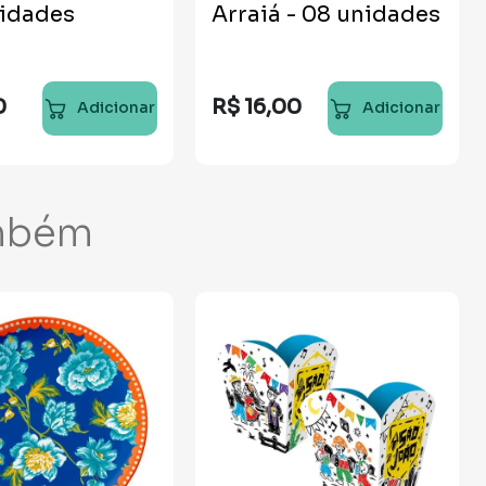
nidades
Arraiá - 08 unidades
0
R$
16
,
00
Adicionar
Adicionar
mbém