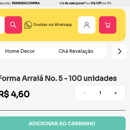
sconto:
PRIMEIRACOMPRA
Até
6x sem juros*
ou
5% OFF
no PIX
Duvidas via Whatsapp
Home Decor
Chá Revelação
Festa Ho
Forma Arraiá No. 5 - 100 unidades
R$
4
,
60
－
＋
ADICIONAR AO CARRINHO