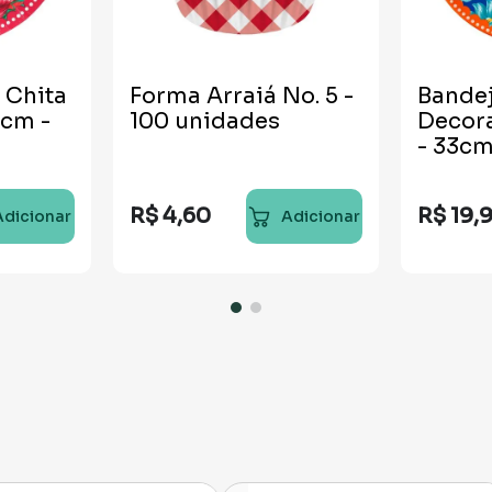
 Chita
Forma Arraiá No. 5 -
Bandej
5cm -
100 unidades
Decora
- 33c
R$
4
,
60
R$
19
,
Adicionar
Adicionar