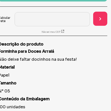
Não sei meu CEP
Descrição do produto
Forminha para Doces Arraiá
Não deixe faltar docinhos na sua festa!
Material
Papel
Tamanho
N° 05
Conteúdo da Embalagem
100 unidades