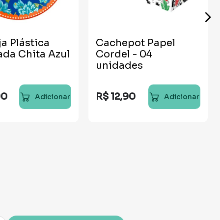
a Plástica
Cachepot Papel
da Chita Azul
Cordel - 04
m
unidades
90
R$
12
,
90
Adicionar
Adicionar