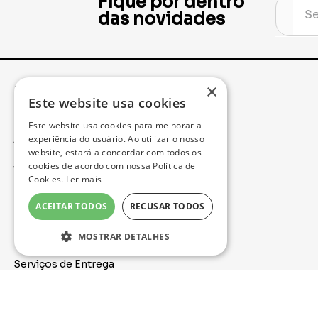
Fique por dentro
das novidades
×
Institucional
Minha Conta
Este website usa cookies
Este website usa cookies para melhorar a
Acompanhe seu Pedido
experiência do usuário. Ao utilizar o nosso
website, estará a concordar com todos os
cookies de acordo com nossa Política de
Trocas e Devoluções
Cookies.
Ler mais
Política de Privacidade
ACEITAR TODOS
RECUSAR TODOS
Formas de Pagamento
MOSTRAR DETALHES
Serviços de Entrega
Nossa Loja