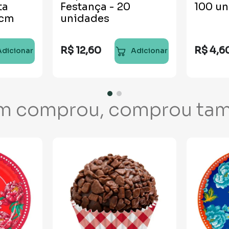
ta
Festança - 20
100 u
3cm
unidades
R$
12
,
60
R$
4
,
6
Adicionar
Adicionar
m comprou, comprou ta