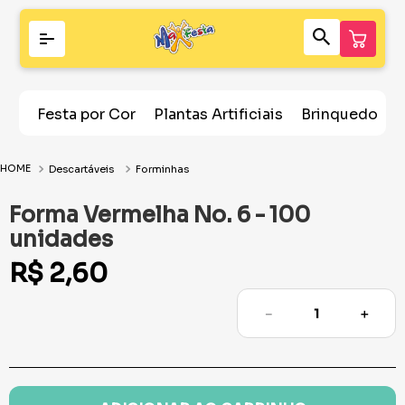
Festa por Cor
Plantas Artificiais
Brinquedos
Descartáveis
Forminhas
Forma Vermelha No. 6 - 100
unidades
R$
2
,
60
－
＋