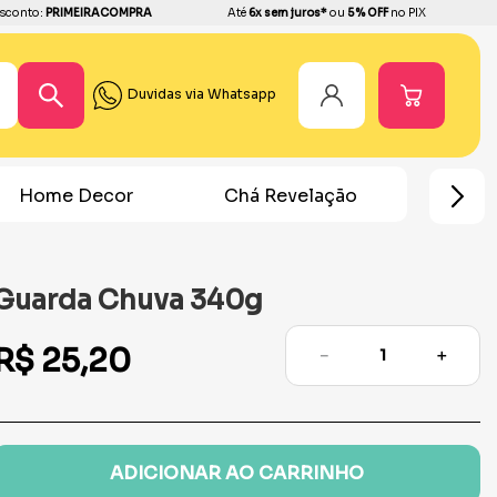
sconto:
PRIMEIRACOMPRA
Até
6x sem juros*
ou
5% OFF
no PIX
Duvidas via Whatsapp
Home Decor
Chá Revelação
Festa Ho
Guarda Chuva 340g
R$
25
,
20
－
＋
ADICIONAR AO CARRINHO