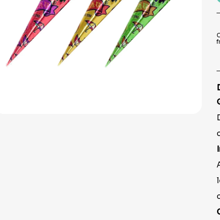
9
º
peruca
10
º
festa neon