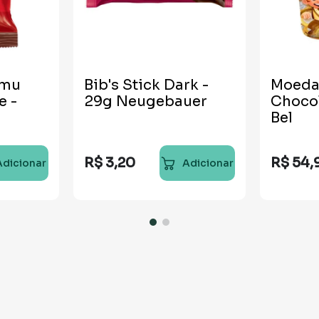
umu
Bib's Stick Dark -
Moeda
e -
29g Neugebauer
Chocol
Bel
R$
3
,
20
R$
54
,
Adicionar
Adicionar