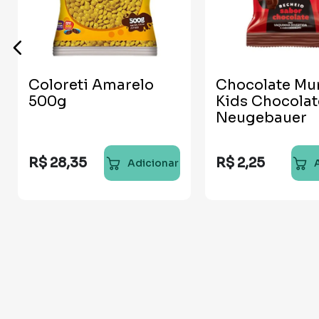
Coloreti Amarelo
Chocolate M
500g
Kids Chocolat
Neugebauer
R$
28
,
35
R$
2
,
25
Adicionar