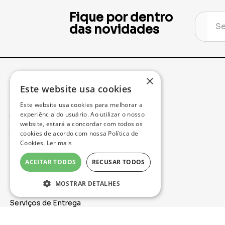
Fique por dentro
das novidades
×
Institucional
Minha Conta
Este website usa cookies
Este website usa cookies para melhorar a
Acompanhe seu Pedido
experiência do usuário. Ao utilizar o nosso
website, estará a concordar com todos os
cookies de acordo com nossa Política de
Trocas e Devoluções
Cookies.
Ler mais
Política de Privacidade
ACEITAR TODOS
RECUSAR TODOS
Formas de Pagamento
MOSTRAR DETALHES
Serviços de Entrega