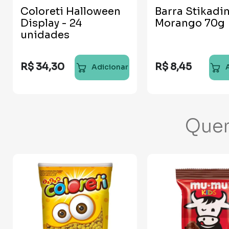
Coloreti Halloween
Barra Stikadi
Display - 24
Morango 70g
unidades
R$
34
,
30
R$
8
,
45
Adicionar
Que