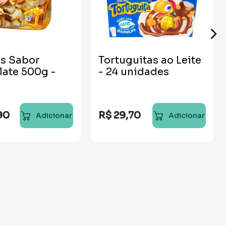
s Sabor
Tortuguitas ao Leite
ate 500g -
- 24 unidades
90
R$
29
,
70
Adicionar
Adicionar