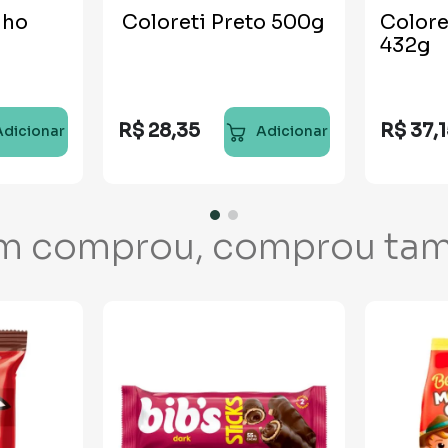
nho
Coloreti Preto 500g
Colore
432g
R$
28
,
35
R$
37
,
Adicionar
Adicionar
m comprou, comprou ta