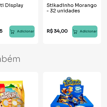
ti Display
Stikadinho Morango
- 32 unidades
15
R$
34
,
00
Adicionar
Adicionar
mbém